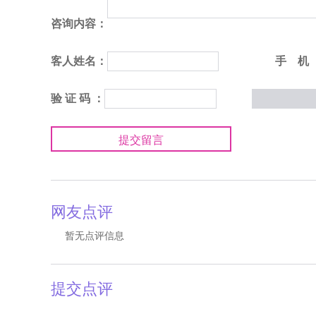
咨询内容：
客人姓名：
手 机
验 证 码 ：
提交留言
网友点评
暂无点评信息
提交点评