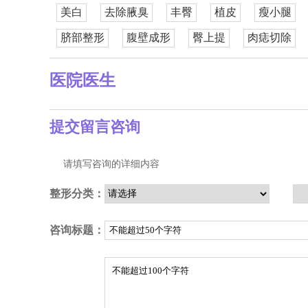
美白
去除腋臭
丰臀
植皮
瘦小腿
脐部整形
腹壁成形
臀上提
肉痣切除
医院医生
提交留言咨询
请填写咨询的详细内容
整形分类：
咨询标题：