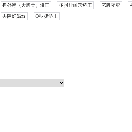
拇外翻（大脚骨）矫正
多指趾畸形矫正
宽脚变窄
去除妊娠纹
O型腿矫正