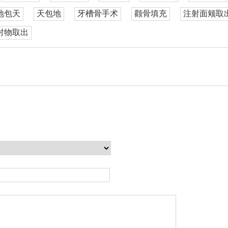
地包天
天包地
牙槽骨手术
颧骨填充
注射面颊取
射物取出