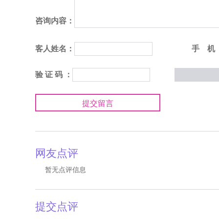
咨询内容：
客人姓名：
手 机
验 证 码 ：
提交留言
网友点评
暂无点评信息
提交点评