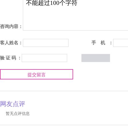
咨询内容：
客人姓名：
手 机 ：
验 证 码 ：
提交留言
网友点评
暂无点评信息