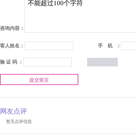
咨询内容：
客人姓名：
手 机 ：
验 证 码 ：
提交留言
网友点评
暂无点评信息