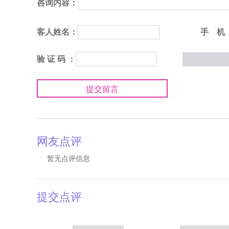
咨询内容：
客人姓名：
手 机
验 证 码 ：
提交留言
网友点评
暂无点评信息
提交点评