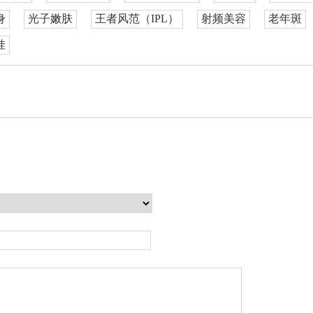
身
光子嫩肤
王者风范（IPL）
射频美容
老年斑
娃