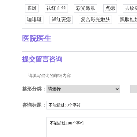
雀斑
祛红血丝
彩光嫩肤
点痣
去纹
咖啡斑
鲜红斑痣
复合彩光嫩肤
黑脸娃
医院医生
提交留言咨询
请填写咨询的详细内容
整形分类：
咨询标题：