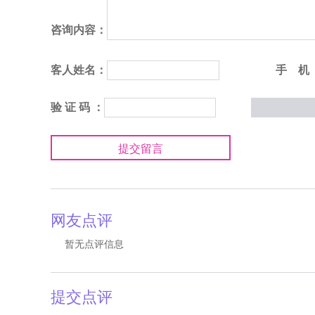
咨询内容：
客人姓名：
手 机
验 证 码 ：
提交留言
网友点评
暂无点评信息
提交点评