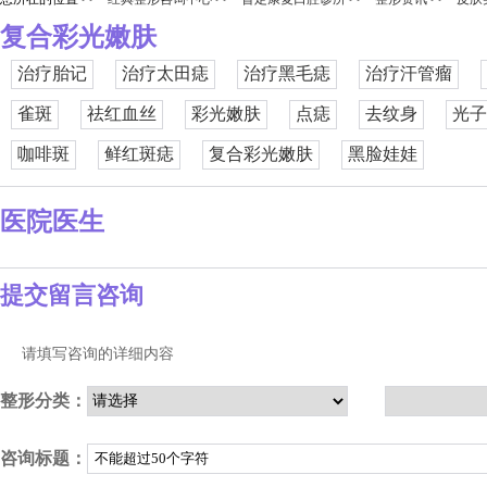
复合彩光嫩肤
治疗胎记
治疗太田痣
治疗黑毛痣
治疗汗管瘤
雀斑
祛红血丝
彩光嫩肤
点痣
去纹身
光子
咖啡斑
鲜红斑痣
复合彩光嫩肤
黑脸娃娃
医院医生
提交留言咨询
请填写咨询的详细内容
整形分类：
咨询标题：