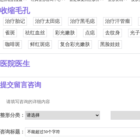
收缩毛孔
治疗胎记
治疗太田痣
治疗黑毛痣
治疗汗管瘤
雀斑
祛红血丝
彩光嫩肤
点痣
去纹身
光子
咖啡斑
鲜红斑痣
复合彩光嫩肤
黑脸娃娃
医院医生
提交留言咨询
请填写咨询的详细内容
整形分类：
咨询标题：