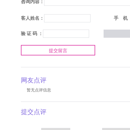
咨询内容：
客人姓名：
手 机
验 证 码 ：
提交留言
网友点评
暂无点评信息
提交点评