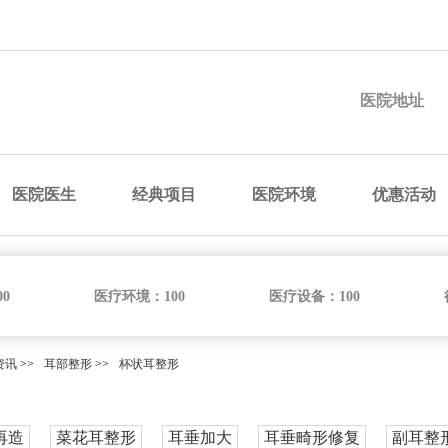
预约医院
预约医生
预约手术
咨询价格
医院地址
医院医生
经典项目
医院环境
优惠活动
00
医疗环境：
100
医疗设备：
100
资讯
>>
耳部整形
>>
杯状耳整形
再造
菜花耳整形
耳垂加大
耳垂畸形修复
副耳整